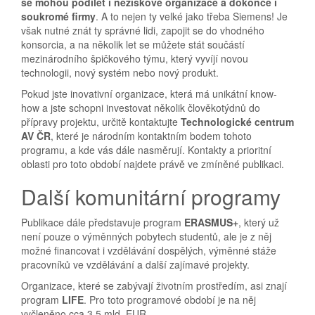
se mohou podílet i neziskové organizace a dokonce i
soukromé firmy
. A to nejen ty velké jako třeba Siemens! Je
však nutné znát ty správné lidi, zapojit se do vhodného
konsorcia, a na několik let se můžete stát součástí
mezinárodního špičkového týmu, který vyvíjí novou
technologii, nový systém nebo nový produkt.
Pokud jste inovativní organizace, která má unikátní know-
how a jste schopni investovat několik člověkotýdnů do
přípravy projektu, určitě kontaktujte
Technologické centrum
AV ČR
, které je národním kontaktním bodem tohoto
programu, a kde vás dále nasměrují. Kontakty a prioritní
oblasti pro toto období najdete právě ve zmíněné publikaci.
Další komunitární programy
Publikace dále představuje program
ERASMUS+
, který už
není pouze o výměnných pobytech studentů, ale je z něj
možné financovat i vzdělávání dospělých, výměnné stáže
pracovníků ve vzdělávání a další zajímavé projekty.
Organizace, které se zabývají životním prostředím, asi znají
program
LIFE
. Pro toto programové období je na něj
vyčleněno cca 3,5 mld. EUR.