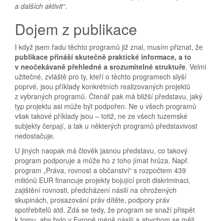
a dalších aktivit“
.
Dojem z publikace
I když jsem řadu těchto programů již znal, musím přiznat, že
publikace přináší skutečně praktické informace, a to
v neočekávaně přehledné a srozumitelné struktuře
. Velmi
užitečné, zvláště pro ty, kteří o těchto programech slyší
poprvé, jsou příklady konkrétních realizovaných projektů
z vybraných programů. Čtenář pak má bližší představu, jaký
typ projektu asi může být podpořen. Ne u všech programů
však takové příklady jsou – totiž, ne ze všech tuzemské
subjekty čerpají, a tak u některých programů představivost
nedostačuje.
U jiných naopak má člověk jasnou představu, co takový
program podporuje a může ho z toho jímat hrůza. Např.
program „Práva, rovnost a občanství“ s rozpočtem 439
miliónů EUR financuje projekty bojující proti diskriminaci,
zajištění rovnosti, předcházení násilí na ohrožených
skupinách, prosazování práv dítěte, podpory práv
spotřebitelů atd. Zdá se tedy, že program se snaží přispět
k tomu, aby bylo v Evropě méně násilí a abychom se měli