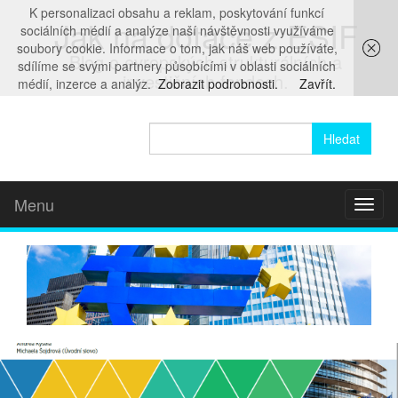
K personalizaci obsahu a reklam, poskytování funkcí
Jak na dotace z ESIF
sociálních médií a analýze naší návštěvnosti využíváme
soubory cookie. Informace o tom, jak náš web používáte,
Blog o evropských strukturálních a
sdílíme se svými partnery působícími v oblasti sociálních
investičních fondech.
médií, inzerce a analýz.
Zobrazit podrobnosti.
Zavřít.
Vyhledávání
Menu
Toggl
naviga