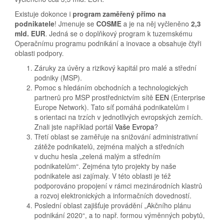
Existuje dokonce i
program zaměřený přímo na
podnikatele
! Jmenuje se
COSME
a je na něj vyčleněno
2,3
mld. EUR
. Jedná se o doplňkový program k tuzemskému
Operačnímu programu podnikání a inovace a obsahuje čtyři
oblasti podpory.
Záruky za úvěry a rizikový kapitál pro malé a střední
podniky (MSP).
Pomoc s hledáním obchodních a technologických
partnerů pro MSP prostřednictvím sítě
EEN
(Enterprise
Europe Network). Tato síť pomáhá podnikatelům i
s orientaci na trzích v jednotlivých evropských zemích.
Znali jste například portál
Vaše Evropa
?
Třetí oblast se zaměřuje na snižování administrativní
zátěže podnikatelů, zejména malých a středních
v duchu hesla „zelená malým a středním
podnikatelům“. Zejména tyto projekty by naše
podnikatele asi zajímaly. V této oblasti je též
podporováno propojení v rámci mezinárodních klastrů
a rozvoj elektronických a informačních dovedností.
Poslední oblast zajišťuje provádění „Akčního plánu
podnikání 2020“, a to např. formou výměnných pobytů,