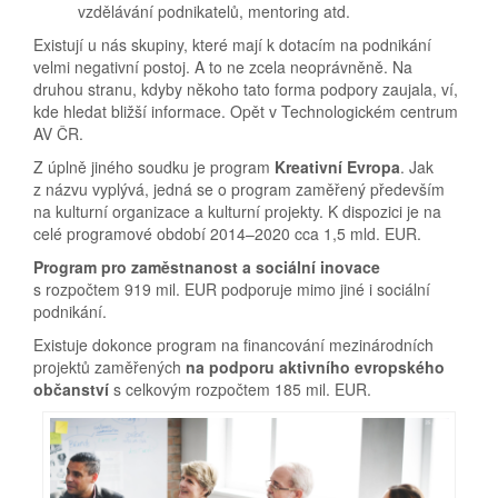
vzdělávání podnikatelů, mentoring atd.
Existují u nás skupiny, které mají k dotacím na podnikání
velmi negativní postoj. A to ne zcela neoprávněně. Na
druhou stranu, kdyby někoho tato forma podpory zaujala, ví,
kde hledat bližší informace. Opět v Technologickém centrum
AV ČR.
Z úplně jiného soudku je program
Kreativní Evropa
. Jak
z názvu vyplývá, jedná se o program zaměřený především
na kulturní organizace a kulturní projekty. K dispozici je na
celé programové období 2014–2020 cca 1,5 mld. EUR.
Program pro zaměstnanost a sociální inovace
s rozpočtem 919 mil. EUR podporuje mimo jiné i sociální
podnikání.
Existuje dokonce program na financování mezinárodních
projektů zaměřených
na podporu aktivního evropského
občanství
s celkovým rozpočtem 185 mil. EUR.