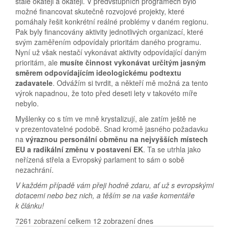
stále okatěji a okatěji. V předvstupních programech bylo
možné financovat skutečně rozvojové projekty, které
pomáhaly řešit konkrétní reálné problémy v daném regionu.
Pak byly financovány aktivity jednotlivých organizací, které
svým zaměřením odpovídaly prioritám daného programu.
Nyní už však nestačí vykonávat aktivity odpovídající daným
prioritám, ale
musíte činnost vykonávat určitým jasným
směrem odpovídajícím ideologickému podtextu
zadavatele
. Odvážím si tvrdit, a někteří mě možná za tento
výrok napadnou, že toto před deseti lety v takovéto míře
nebylo.
Myšlenky co s tím ve mně krystalizují, ale zatím ještě ne
v prezentovatelné podobě. Snad kromě jasného požadavku
na
výraznou personální obměnu na nejvyšších místech
EU a radikální změnu v postavení EK
. Ta se utrhla jako
neřízená střela a Evropský parlament to sám o sobě
nezachrání.
V každém případě vám přeji hodně zdaru, ať už s evropskými
dotacemi nebo bez nich, a těším se na vaše komentáře
k článku!
7261 zobrazení celkem
12 zobrazení dnes