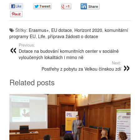
0
0
0
0
0
Štítky:
Erasmus+
,
EU dotace
,
Horizont 2020
,
komunitární
programy EU
,
Life
,
příprava žádosti o dotace
Previous:
Dotace na budování komunitních center v sociálně
vyloučených lokalitách i mimo ně
Next:
Postřehy z pobytu za Velkou čínskou zdí
Related posts