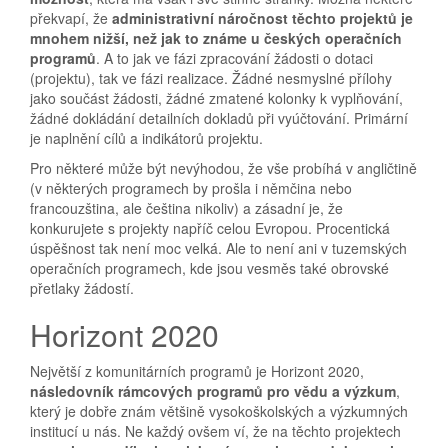
překvapí, že
administrativní náročnost těchto projektů je
mnohem nižší, než jak to známe u českých operačních
programů
. A to jak ve fázi zpracování žádosti o dotaci
(projektu), tak ve fázi realizace. Žádné nesmyslné přílohy
jako součást žádosti, žádné zmatené kolonky k vyplňování,
žádné dokládání detailních dokladů při vyúčtování. Primární
je naplnění cílů a indikátorů projektu.
Pro některé může být nevýhodou, že vše probíhá v angličtině
(v některých programech by prošla i němčina nebo
francouzština, ale čeština nikoliv) a zásadní je, že
konkurujete s projekty napříč celou Evropou. Procentická
úspěšnost tak není moc velká. Ale to není ani v tuzemských
operačních programech, kde jsou vesměs také obrovské
přetlaky žádostí.
Horizont 2020
Největší z komunitárních programů je Horizont 2020,
následovník rámcových programů pro vědu a výzkum
,
který je dobře znám většině vysokoškolských a výzkumných
institucí u nás. Ne každý ovšem ví, že na těchto projektech