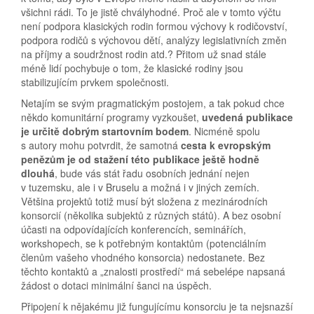
všichni rádi. To je jistě chvályhodné. Proč ale v tomto výčtu
není podpora klasických rodin formou výchovy k rodičovství,
podpora rodičů s výchovou dětí, analýzy legislativních změn
na příjmy a soudržnost rodin atd.? Přitom už snad stále
méně lidí pochybuje o tom, že klasické rodiny jsou
stabilizujícím prvkem společnosti.
Netajím se svým pragmatickým postojem, a tak pokud chce
někdo komunitární programy vyzkoušet,
uvedená publikace
je určitě dobrým startovním bodem
. Nicméně spolu
s autory mohu potvrdit, že samotná
cesta k evropským
penězům je od stažení této publikace ještě hodně
dlouhá
, bude vás stát řadu osobních jednání nejen
v tuzemsku, ale i v Bruselu a možná i v jiných zemích.
Většina projektů totiž musí být složena z mezinárodních
konsorcií (několika subjektů z různých států). A bez osobní
účasti na odpovídajících konferencích, seminářích,
workshopech, se k potřebným kontaktům (potenciálním
členům vašeho vhodného konsorcia) nedostanete. Bez
těchto kontaktů a „znalosti prostředí“ má sebelépe napsaná
žádost o dotaci minimální šanci na úspěch.
Připojení k nějakému již fungujícímu konsorciu je ta nejsnazší