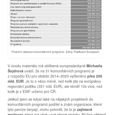
Finanční alokace komunitárních programů. Zdroj: Publikace Europeum
V úvodu materiálu má oblíbená europoslankyně
Michaela
Šojdrová
uvádí, že na 31 komunitárních programů je
z rozpočtu EU pro období 2014–2020 vyčleněno
přes 200
mld. EUR
. Je to o něco méně, než kolik jde na evropskou
regionální politiku (351 mld. EUR), ale téměř 10x více, než
kolik je z ESIF určeno pro ČR.
Jelikož jsem se kdysi také na nějakých projektech do
komunitárních programů podílel a znám organizace, které
tyto peníze čerpají, mohu potvrdit, že to je
zajímavá
možnost
, která má však i své stinné stránky. Možná některé