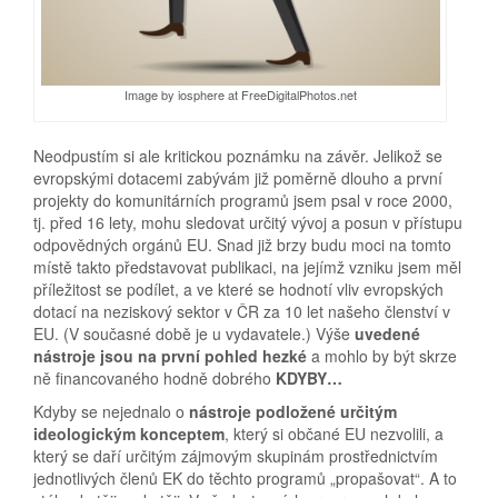
Image by iosphere at FreeDigitalPhotos.net
Neodpustím si ale kritickou poznámku na závěr. Jelikož se
evropskými dotacemi zabývám již poměrně dlouho a první
projekty do komunitárních programů jsem psal v roce 2000,
tj. před 16 lety, mohu sledovat určitý vývoj a posun v přístupu
odpovědných orgánů EU. Snad již brzy budu moci na tomto
místě takto představovat publikaci, na jejímž vzniku jsem měl
příležitost se podílet, a ve které se hodnotí vliv evropských
dotací na neziskový sektor v ČR za 10 let našeho členství v
EU. (V současné době je u vydavatele.) Výše
uvedené
nástroje jsou na první pohled hezké
a mohlo by být skrze
ně financovaného hodně dobrého
KDYBY…
Kdyby se nejednalo o
nástroje podložené určitým
ideologickým konceptem
, který si občané EU nezvolili, a
který se daří určitým zájmovým skupinám prostřednictvím
jednotlivých členů EK do těchto programů „propašovat“. A to