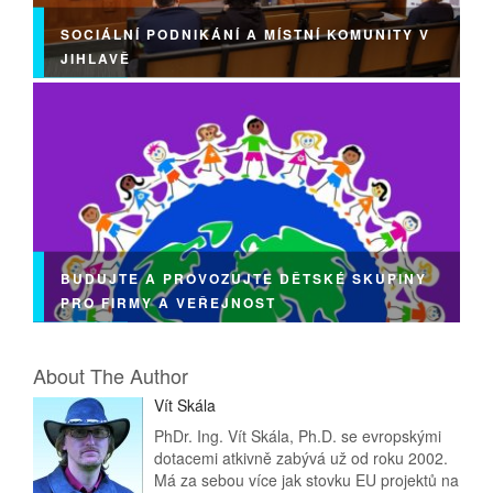
SOCIÁLNÍ PODNIKÁNÍ A MÍSTNÍ KOMUNITY V
JIHLAVĚ
BUDUJTE A PROVOZUJTE DĚTSKÉ SKUPINY
PRO FIRMY A VEŘEJNOST
About The Author
Vít Skála
PhDr. Ing. Vít Skála, Ph.D. se evropskými
dotacemi atkivně zabývá už od roku 2002.
Má za sebou více jak stovku EU projektů na