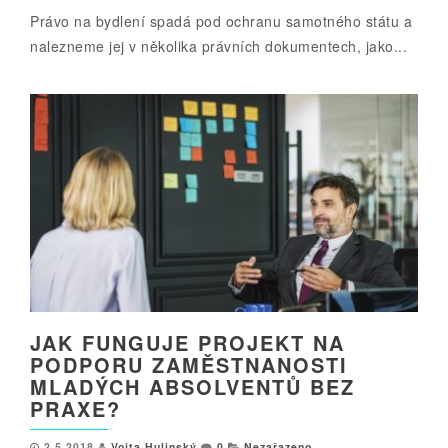
Právo na bydlení spadá pod ochranu samotného státu a
nalezneme jej v několika právních dokumentech, jako...
JAK FUNGUJE PROJEKT NA
PODPORU ZAMĚSTNANOSTI
MLADÝCH ABSOLVENTŮ BEZ
PRAXE?
2.5.2018
Vojta Hulinský
0
Nezařazeno
,