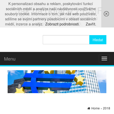
K personalizaci obsahu a reklam, poskytování funkcí
Jak na dotace z ESIF
sociálních médií a analýze naší návštěvnosti využíváme
soubory cookie. Informace o tom, jak náš web používáte,
Blog o evropských strukturálních a
sdílíme se svými partnery působícími v oblasti sociálních
investičních fondech.
médií, inzerce a analýz.
Zobrazit podrobnosti.
Zavřít.
Vyhledávání
Menu
Toggl
naviga
Home
»
2018