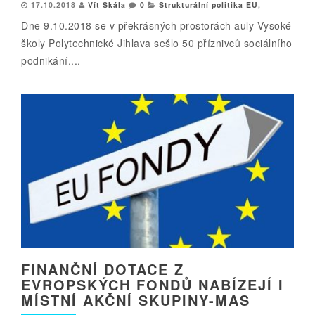
17.10.2018
Vít Skála
0
Strukturální politika EU
,
Dne 9.10.2018 se v překrásných prostorách auly Vysoké
školy Polytechnické Jihlava sešlo 50 příznivců sociálního
podnikání....
FINANČNÍ DOTACE Z
EVROPSKÝCH FONDŮ NABÍZEJÍ I
MÍSTNÍ AKČNÍ SKUPINY-MAS