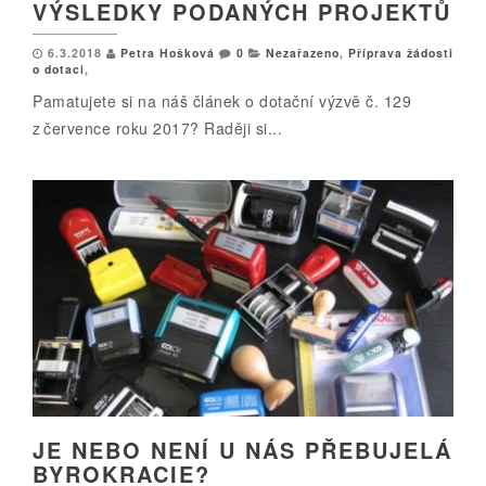
VÝSLEDKY PODANÝCH PROJEKTŮ
6.3.2018
Petra Hošková
0
Nezařazeno
,
Příprava žádosti
o dotaci
,
Pamatujete si na náš článek o dotační výzvě č. 129
z července roku 2017? Raději si...
JE NEBO NENÍ U NÁS PŘEBUJELÁ
BYROKRACIE?